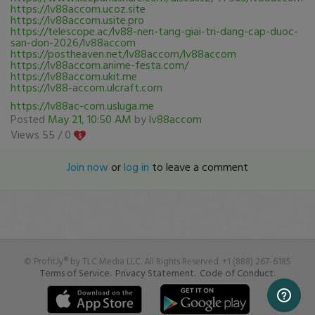
https://lv88accom.ucoz.site
https://lv88accom.usite.pro
https://telescope.ac/lv88-nen-tang-giai-tri-dang-cap-duoc-
san-don-2026/lv88accom
https://postheaven.net/lv88accom/lv88accom
https://lv88accom.anime-festa.com/
https://lv88accom.ukit.me
https://lv88-accom.ulcraft.com
https://lv88ac-com.usluga.me
Posted
May 21, 10:50 AM
by
lv88accom
Views 55 /
0
Join now
or
log in
to leave a comment
© Profit.ly® by TLC Media LLC. All Rights Reserved. +1 (888) 267-6185
Terms of Service.
Privacy Statement.
Code of Conduct.