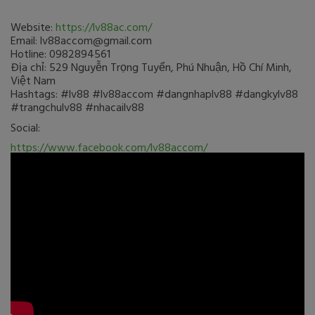
Website:
https://lv88ac.com/
Email: lv88accom@gmail.com
Hotline: 0982894561
Địa chỉ: 529 Nguyễn Trọng Tuyển, Phú Nhuận, Hồ Chí Minh,
Việt Nam
Hashtags: #lv88 #lv88accom #dangnhaplv88 #dangkylv88
#trangchulv88 #nhacailv88
Social:
https://www.facebook.com/lv88accom/