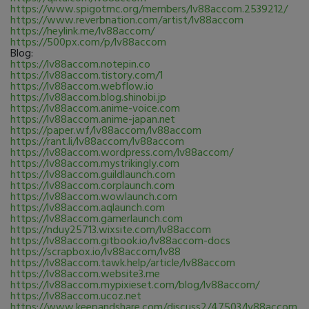
https://www.spigotmc.org/members/lv88accom.2539212/
https://www.reverbnation.com/artist/lv88accom
https://heylink.me/lv88accom/
https://500px.com/p/lv88accom
Blog:
https://lv88accom.notepin.co
https://lv88accom.tistory.com/1
https://lv88accom.webflow.io
https://lv88accom.blog.shinobi.jp
https://lv88accom.anime-voice.com
https://lv88accom.anime-japan.net
https://paper.wf/lv88accom/lv88accom
https://rant.li/lv88accom/lv88accom
https://lv88accom.wordpress.com/lv88accom/
https://lv88accom.mystrikingly.com
https://lv88accom.guildlaunch.com
https://lv88accom.corplaunch.com
https://lv88accom.wowlaunch.com
https://lv88accom.aqlaunch.com
https://lv88accom.gamerlaunch.com
https://nduy25713.wixsite.com/lv88accom
https://lv88accom.gitbook.io/lv88accom-docs
https://scrapbox.io/lv88accom/lv88
https://lv88accom.tawk.help/article/lv88accom
https://lv88accom.website3.me
https://lv88accom.mypixieset.com/blog/lv88accom/
https://lv88accom.ucoz.net
https://www.keepandshare.com/discuss2/47503/lv88accom