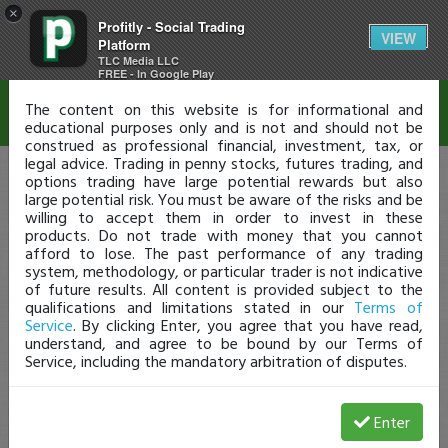
×
Profitly - Social Trading
Disclaimer
VIEW
Platform
TLC Media LLC
FREE - In Google Play
The content on this website is for informational and
educational purposes only and is not and should not be
construed as professional financial, investment, tax, or
legal advice. Trading in penny stocks, futures trading, and
options trading have large potential rewards but also
large potential risk. You must be aware of the risks and be
willing to accept them in order to invest in these
products. Do not trade with money that you cannot
afford to lose. The past performance of any trading
system, methodology, or particular trader is not indicative
of future results. All content is provided subject to the
qualifications and limitations stated in our
Terms of
Service
. By clicking Enter, you agree that you have read,
understand, and agree to be bound by our Terms of
Service, including the mandatory arbitration of disputes.
Enter