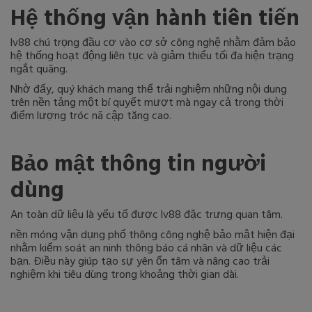
Hệ thống vận hành tiên tiến
lv88 chú trọng đầu cơ vào cơ sở công nghệ nhằm đảm bảo
hệ thống hoạt động liên tục và giảm thiểu tối đa hiện trạng
ngắt quãng.
Nhờ đấy, quý khách mang thể trải nghiệm những nội dung
trên nền tảng một bí quyết mượt mà ngay cả trong thời
điểm lượng tróc nã cập tăng cao.
Bảo mật thông tin người
dùng
An toàn dữ liệu là yếu tố được lv88 đặc trưng quan tâm.
nền móng vận dụng phổ thông công nghệ bảo mật hiện đại
nhằm kiểm soát an ninh thông báo cá nhân và dữ liệu các
bạn. Điều này giúp tạo sự yên ổn tâm và nâng cao trải
nghiệm khi tiêu dùng trong khoảng thời gian dài.