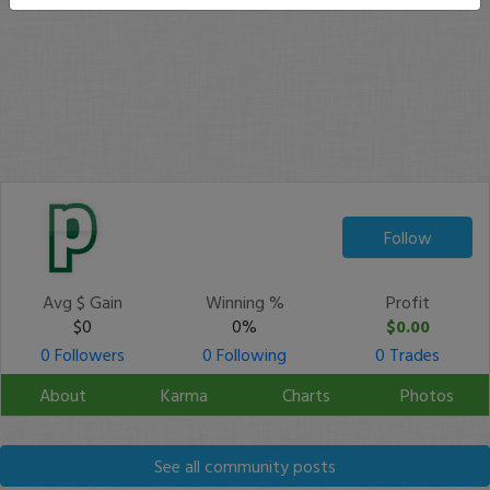
Follow
Avg $ Gain
Winning %
Profit
$0
0%
$0.00
0 Followers
0 Following
0 Trades
About
Karma
Charts
Photos
See all community posts