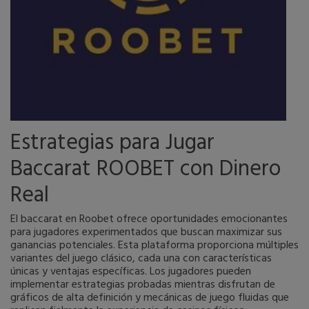
Estrategias para Jugar
Baccarat ROOBET con Dinero
Real
El baccarat en Roobet ofrece oportunidades emocionantes
para jugadores experimentados que buscan maximizar sus
ganancias potenciales. Esta plataforma proporciona múltiples
variantes del juego clásico, cada una con características
únicas y ventajas específicas. Los jugadores pueden
implementar estrategias probadas mientras disfrutan de
gráficos de alta definición y mecánicas de juego fluidas que